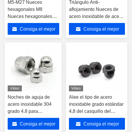
M5-M27 Nueces
Triángulo Anti-
hexagonales M8
aflojamiento Nueces de
Nueces hexagonales
acero inoxidable de acero
galvanizadas en 3
carbono zincado
Consiga el mejor
Consiga el mejor
puntos de presión de
galvanizado
acero al carbono/acero
precio
precio
aleado
Vídeo
Vídeo
Noches de aguja de
Alee el tipo de acero
acero inoxidable 304
inoxidable grado estándar
grado 4.8 para
4,8 del casquillo del
máquinas industriales
tamaño de las nueces de
Consiga el mejor
Consiga el mejor
M14 M16 JIS