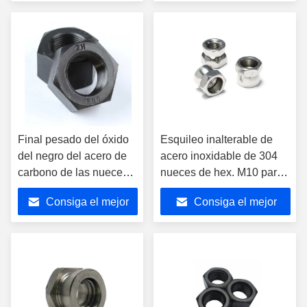
precio
precio
Final pesado del óxido
Esquileo inalterable de
del negro del acero de
acero inoxidable de 304
carbono de las nueces
nueces de hex. M10 para
de hex. del estándar de
el perno
Consiga el mejor
Consiga el mejor
ASTM A194 45K Gr2H
precio
precio