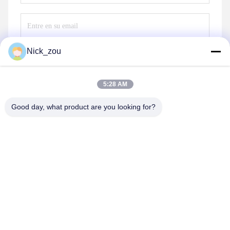
Nick_zou
Envíe
5:28 AM
Good day, what product are you looking for?
Shenzhen Bozex Co.,limited
nick_zou@bozex-fastener.com
86-0755-28995283
3ª planta 21building, parque industrial del xinxia, ciudad
de pinghu, distrito del longgang, China de la ciudad de