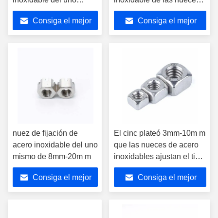
mismo de 304 de las
ROHS de la jaula del
Consiga el mejor
Consiga el mejor
nueces tuercas de
estante del servidor de las
fijación de Keps K
nueces
precio
precio
nuez de fijación de
El cinc plateó 3mm-10m m
acero inoxidable del uno
que las nueces de acero
mismo de 8mm-20m m
inoxidables ajustan el tipo
materiales de construcción
Consiga el mejor
Consiga el mejor
DIN7983
precio
precio