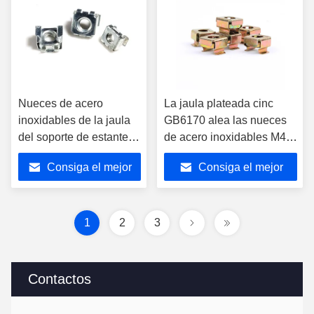
Nueces de acero
La jaula plateada cinc
inoxidables de la jaula
GB6170 alea las nueces
del soporte de estante,
de acero inoxidables M4-
nuez de la jaula M4-M10
M10 para la industria
Consiga el mejor
Consiga el mejor
del grado 4,8 del GB
Equiment
precio
precio
1
2
3
Contactos