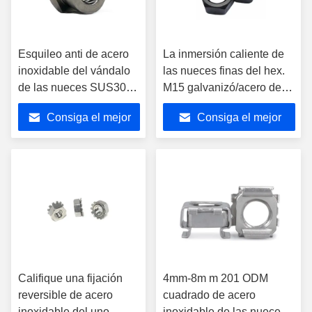
Esquileo anti de acero
La inmersión caliente de
inoxidable del vándalo
las nueces finas del hex.
de las nueces SUS304
M15 galvanizó/acero de
para el perno de
acero/inoxidable suave
Consiga el mejor
Consiga el mejor
Bcarriage
precio
precio
Califique una fijación
4mm-8m m 201 ODM
reversible de acero
cuadrado de acero
inoxidable del uno
inoxidable de las nueces