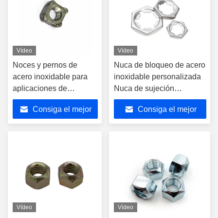
Vídeo
Vídeo
Noces y pernos de
Nuca de bloqueo de acero
acero inoxidable para
inoxidable personalizada
aplicaciones de
Nuca de sujeción
soldadura a altas
autobloqueada para
Consiga el mejor
Consiga el mejor
temperaturas
industria pesada / minería
precio
precio
Vídeo
Vídeo