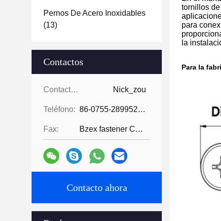
tornillos d
Pernos De Acero Inoxidables
aplicacione
(13)
para conexi
proporcion
la instalac
Contactos
Para la fab
Contactos:
Nick_zou
Teléfono:
86-0755-28995283
Fax:
Bzex fastener Co., Limited-86-07
Contacto ahora