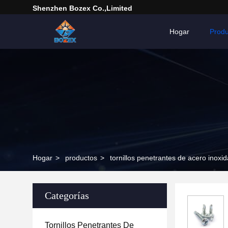
Shenzhen Bozex Co.,limited
Hogar
Produ
Hogar
>
productos
>
tornillos penetrantes de acero inoxi
Categorías
Tornillos Penetrantes De