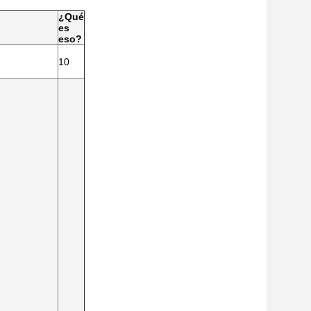
¿Qué
es
eso?
10