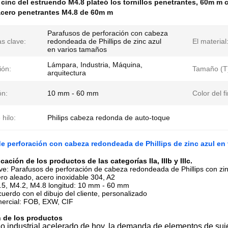
 cinc del estruendo M4.8 plateó los tornillos penetrantes
,
60m m c
acero penetrantes M4.8 de 60m m
Parafusos de perforación con cabeza
s clave:
redondeada de Phillips de zinc azul
El material
en varios tamaños
Lámpara, Industria, Máquina,
ión:
Tamaño (T
arquitectura
ón:
10 mm - 60 mm
Color del fi
 hilo:
Philips cabeza redonda de auto-toque
e perforación con cabeza redondeada de Phillips de zinc azul en
icación de los productos de las categorías IIa, IIIb y IIIc.
ve: Parafusos de perforación de cabeza redondeada de Phillips con zin
ero aleado, acero inoxidable 304, A2
5, M4.2, M4.8 longitud: 10 mm - 60 mm
uerdo con el dibujo del cliente, personalizado
ercial: FOB, EXW, CIF
 de los productos
 industrial acelerado de hoy, la demanda de elementos de sujec