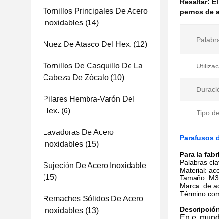
Resaltar:
El
Tornillos Principales De Acero
pernos de 
Inoxidables
(14)
Palabra
Nuez De Atasco Del Hex.
(12)
Tornillos De Casquillo De La
Utilizac
Cabeza De Zócalo
(10)
Duraci
Pilares Hembra-Varón Del
Hex.
(6)
Tipo de
Lavadoras De Acero
Parafusos d
Inoxidables
(15)
Para la fabr
Palabras cla
Sujeción De Acero Inoxidable
Material: ac
(15)
Tamaño: M3.
Marca: de ac
Término com
Remaches Sólidos De Acero
Descripción
Inoxidables
(13)
En el mundo