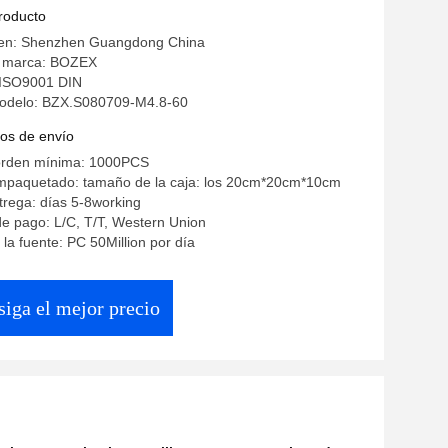
producto
gen: Shenzhen Guangdong China
a marca: BOZEX
: ISO9001 DIN
odelo: BZX.S080709-M4.8-60
os de envío
orden mínima: 1000PCS
empaquetado: tamaño de la caja: los 20cm*20cm*10cm
rega: días 5-8working
e pago: L/C, T/T, Western Union
la fuente: PC 50Million por día
iga el mejor precio