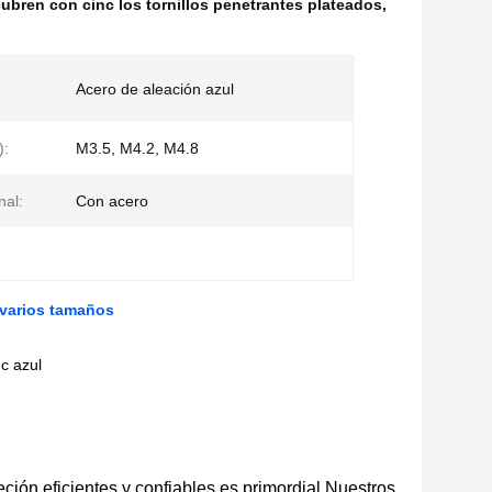
ubren con cinc los tornillos penetrantes plateados
,
:
Acero de aleación azul
):
M3.5, M4.2, M4.8
nal:
Con acero
 varios tamaños
c azul
ión eficientes y confiables es primordial.Nuestros