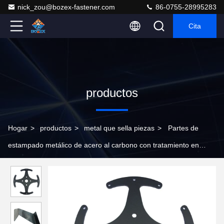
nick_zou@bozex-fastener.com
86-0755-28995283
Cita
productos
Hogar
>
productos
>
metal que sella piezas
>
Partes de
estampado metálico de acero al carbono con tratamiento en
caliente y estampado por disparo