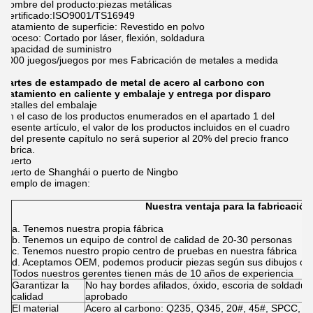
Nombre del producto:piezas metálicas
Certificado:ISO9001/TS16949
Tratamiento de superficie: Revestido en polvo
Proceso: Cortado por láser, flexión, soldadura
Capacidad de suministro
1000 juegos/juegos por mes Fabricación de metales a medida
Partes de estampado de metal de acero al carbono con
tratamiento en caliente y embalaje y entrega por disparo
Detalles del embalaje
En el caso de los productos enumerados en el apartado 1 del
presente artículo, el valor de los productos incluidos en el cuadro
1 del presente capítulo no será superior al 20% del precio franco
fábrica.
Puerto
Puerto de Shanghái o puerto de Ningbo
Ejemplo de imagen:
Nuestra ventaja para la fabricació
a. Tenemos nuestra propia fábrica
b. Tenemos un equipo de control de calidad de 20-30 personas
c. Tenemos nuestro propio centro de pruebas en nuestra fábrica
d. Aceptamos OEM, podemos producir piezas según sus dibujos o 
Todos nuestros gerentes tienen más de 10 años de experiencia
Garantizar la
No hay bordes afilados, óxido, escoria de soldadu
calidad
aprobado
El material
Acero al carbono: Q235, Q345, 20#, 45#, SPCC, 10