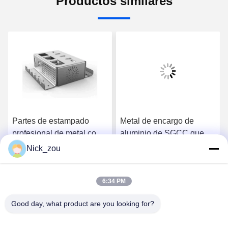
Productos similares
Partes de estampado
Metal de encargo de
profesional de metal con
aluminio de SGCC que
corte y flexión por láser
sella la hoja de la
Nick_zou
soldadura de la
Consiga el mejor precio
Consiga el mejor precio
fabricación de las piezas
6:34 PM
Good day, what product are you looking for?