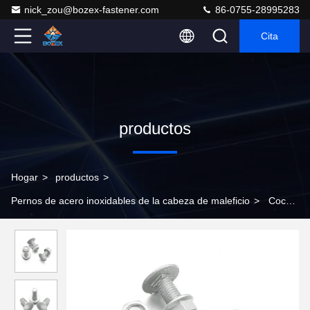
nick_zou@bozex-fastener.com
86-0755-28995283
Cita
productos
Hogar
>
productos
>
Pernos de acero inoxidables de la cabeza de maleficio
>
Coche
Bolts del carro del hex. de ASTM A307 de los pernos de acero
inoxidables y de las nueces M5