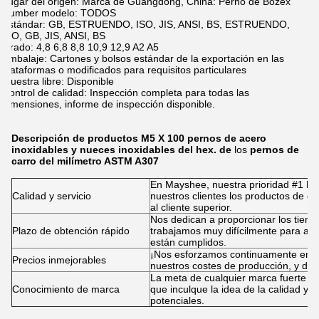
Lugar del origen: Marca de Guangdong, China: Perno de Bozex
Number modelo: TODOS
Estándar: GB, ESTRUENDO, ISO, JIS, ANSI, BS, ESTRUENDO,
ISO, GB, JIS, ANSI, BS
Grado: 4,8 6,8 8,8 10,9 12,9 A2 A5
Embalaje: Cartones y bolsos estándar de la exportación en las
plataformas o modificados para requisitos particulares
Muestra libre: Disponible
Control de calidad: Inspección completa para todas las
dimensiones, informe de inspección disponible.
Descripción de productos
M5 X 100 pernos de acero
inoxidables y nueces inoxidables del hex. de
los
pernos de
carro del milímetro ASTM A307
En Mayshee, nuestra prioridad #1 h
Calidad y servicio
nuestros clientes los productos de gra
al cliente superior.
Nos dedican a proporcionar los tiem
Plazo de obtención rápido
trabajamos muy difícilmente para as
están cumplidos.
¡Nos esforzamos continuamente enco
Precios inmejorables
nuestros costes de producción, y de 
La meta de cualquier marca fuerte es
Conocimiento de marca
que inculque la idea de la calidad y e
potenciales.