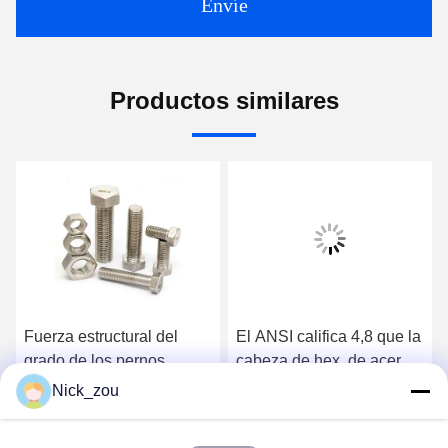
Envíe
Productos similares
Fuerza estructural del
El ANSI califica 4,8 que la
grado de los pernos
cabeza de hex. de acero
F3125 del hex. pesado
inoxidable emperna los
Nick_zou
del negro de ASTMA563
tornillos en T principales
Consiga el mejor precio
Consiga el mejor precio
A1942H
del cuadrado M6